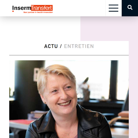
Panneau de gestion des cookies
CHERCHEURS
INDUSTRIELS
INVESTISSEURS
INSERM TRANSFERT
CARRIÈRES
Technology offers
Contacts
Actualités
FR