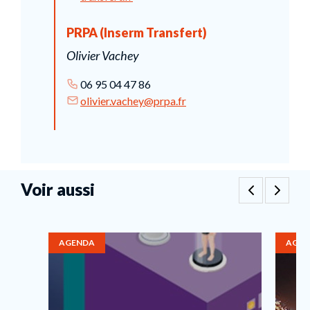
PRPA (Inserm Transfert)
Olivier Vachey
06 95 04 47 86
olivier.vachey@prpa.fr
Voir aussi
AGENDA
AGEN